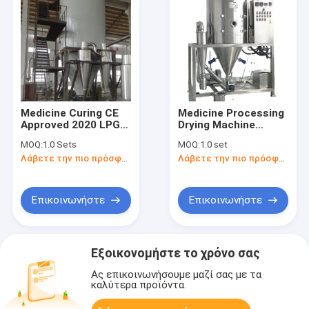
Medicine Curing CE
Medicine Processing
Approved 2020 LPG-
Drying Machine
200 Spray Dryer /
Albumen Industrial
MOQ:
1.0 Sets
MOQ:
1.0 set
Spray Drying Machine
Pressure Spray Dryer
Λάβετε την πιο πρόσφατη τιμή
Λάβετε την πιο πρόσφατη τιμή
For Whey Powder
Price
Επικοινωνήστε
Επικοινωνήστε
Εξοικονομήστε το χρόνο σας
Ας επικοινωνήσουμε μαζί σας με τα
καλύτερα προϊόντα.