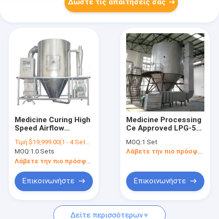
Δώστε τις απαιτήσεις σας
Medicine Curing High
Medicine Processing
Speed ​​Airflow
Ce Approved LPG-50
Atomization Spray
High Speed ​​
Τιμή:
$19,999.00(1 - 4 Sets) $18,999.00(>=5 Sets)
MOQ:
1 Set
Dryer For Thermal
Centrifugal Spray
MOQ:
1.0 Sets
Λάβετε την πιο πρόσφατη τιμή
Sensitive Products
Dryer For Sodium
Fluoride
Λάβετε την πιο πρόσφατη τιμή
Επικοινωνήστε
Επικοινωνήστε
Δείτε περισσότερων