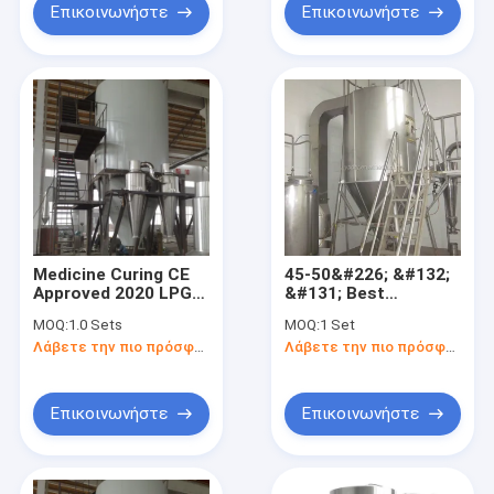
Maker
Επικοινωνήστε
Επικοινωνήστε
Medicine Curing CE
45-50&#226; &#132;
Approved 2020 LPG-
&#131; Best
200 Spray Dryer /
Professional Spray
MOQ:
1.0 Sets
MOQ:
1 Set
Spray Drying Machine
Dryer for Stevia
Λάβετε την πιο πρόσφατη τιμή
Λάβετε την πιο πρόσφατη τιμή
For Whey Powder
Extract (YP-
008615806129050)
Επικοινωνήστε
Επικοινωνήστε